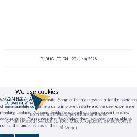
PUBLISHED ON
27 Janar 2026
We use cookies
We use cookies on our website. Some of them are essential for the operation
of the site, while others help us to improve this site and the user experience
(tracking cookies). You can decide for yourself whether you want to allow
Komisioni për Mbrojtjen e Konkurrencës
cookies or not. Please note that if you reject them, you may not be able to
Sv. Kiril i Metodij 54 (kati 6), 1000 Shkup, Republika e Maqedonisë
use all the functionalities of the site.
së Veriut