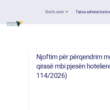
Rreth nesh
Taksa administrativ
Njoftim për përqendrim me
qirasë mbi pjesën hotelier
114/2026)