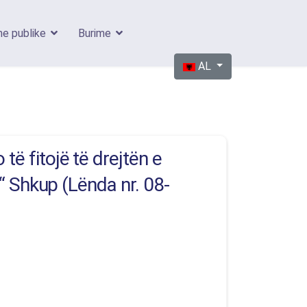
me publike
Burime
Sélectionnez votre langue
AL
 fitojë të drejtën e
“ Shkup (Lënda nr. 08-