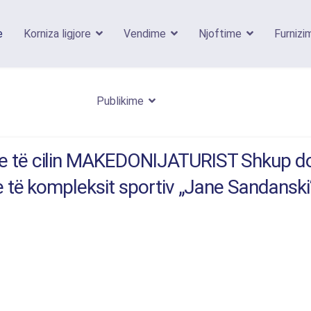
e
Korniza ligjore
Vendime
Njoftime
Furnizi
Publikime
 të cilin MAKEDONIJATURIST Shkup do të
e të kompleksit sportiv „Jane Sandanski