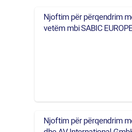
Njoftim për përqendrim me
vetëm mbi SABIC EUROPE B
Njoftim për përqendrim me 
dhe AV International GmbH,