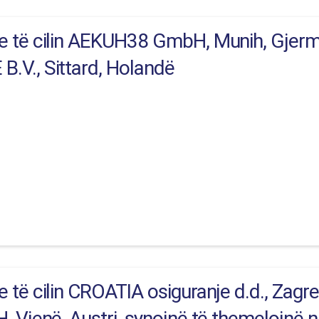
 të cilin AEKUH38 GmbH, Munih, Gjermani
.V., Sittard, Holandë
të cilin CROATIA osiguranje d.d., Zagre
 Vjenë, Austri, synojnë të themelojnë n