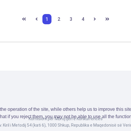
1
2
3
4
e operation of the site, while others help us to improve this si
t if you reject them, you may not be able to use all the functional
Komisioni për Mbrojtjen e Konkurrencës
v. Kiril i Metodij 54 (kati 6), 1000 Shkup, Republika e Maqedonisë së Veri