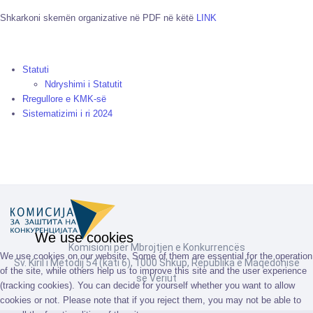
Shkarkoni skemën organizative në PDF në këtë
LINK
Statuti
Ndryshimi i Statutit
Rregullore e KMK-së
Sistematizimi i ri 2024
We use cookies
Komisioni për Mbrojtjen e Konkurrencës
We use cookies on our website. Some of them are essential for the operation
Sv. Kiril i Metodij 54 (kati 6), 1000 Shkup, Republika e Maqedonisë
of the site, while others help us to improve this site and the user experience
së Veriut
(tracking cookies). You can decide for yourself whether you want to allow
cookies or not. Please note that if you reject them, you may not be able to