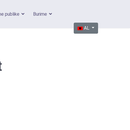
me publike
Burime
Sélectionnez votre langue
AL
t