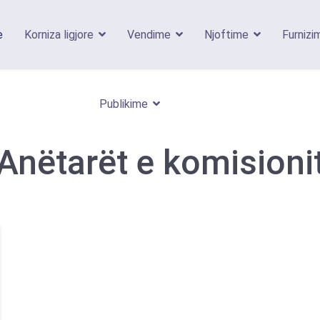
e
Korniza ligjore
Vendime
Njoftime
Furnizi
Publikime
Anëtarët e komisioni