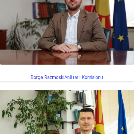
Borçe Razmoski
Anëtar i Komisionit