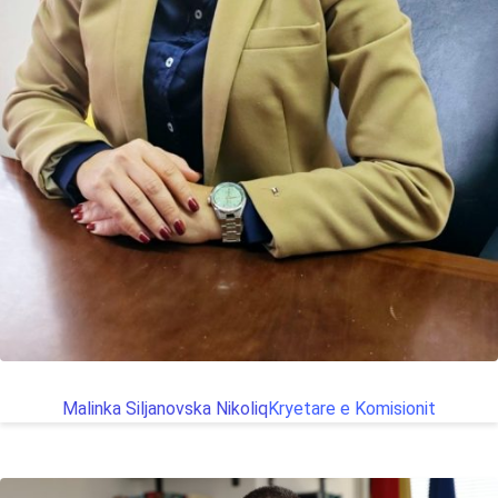
Malinka Siljanovska Nikoliq
Kryetare e Komisionit