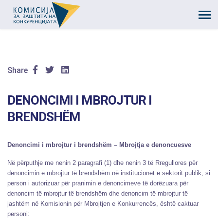
Share
DENONCIMI I MBROJTUR I
BRENDSHËM
Denoncimi i mbrojtur i brendshëm – Mbrojtja e denoncuesve
Në përputhje me nenin 2 paragrafi (1) dhe nenin 3 të Rregullores për
denoncimin e mbrojtur të brendshëm në institucionet e sektorit publik, si
person i autorizuar për pranimin e denoncimeve të dorëzuara për
denoncim të mbrojtur të brendshëm dhe denoncim të mbrojtur të
jashtëm në Komisionin për Mbrojtjen e Konkurrencës, është caktuar
personi: