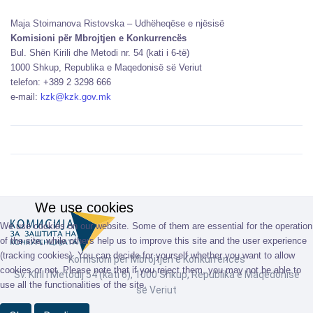
Maja Stoimanova Ristovska – Udhëheqëse e njësisë
Komisioni për Mbrojtjen e Konkurrencës
Bul. Shën Kirili dhe Metodi nr. 54 (kati i 6-të)
1000 Shkup, Republika e Maqedonisë së Veriut
telefon: +389 2 3298 666
e-mail:
kzk@kzk.gov.mk
We use cookies
We use cookies on our website. Some of them are essential for the operation
of the site, while others help us to improve this site and the user experience
(tracking cookies). You can decide for yourself whether you want to allow
Komisioni për Mbrojtjen e Konkurrencës
cookies or not. Please note that if you reject them, you may not be able to
Sv. Kiril i Metodij 54 (kati 6), 1000 Shkup, Republika e Maqedonisë
use all the functionalities of the site.
së Veriut