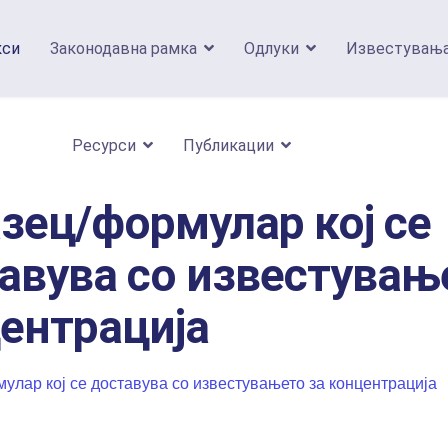
кси
Законодавна рамка
Одлуки
Известувањ
Ресурси
Публикации
зец/формулар кој се
авува со известувањ
ентрација
улар кој се доставува со известувањето за концентрација