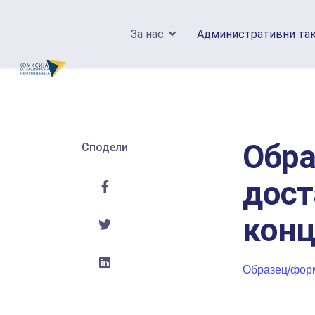
За нас
Административни та
Обра
Сподели
дост
конц
Образец/форм