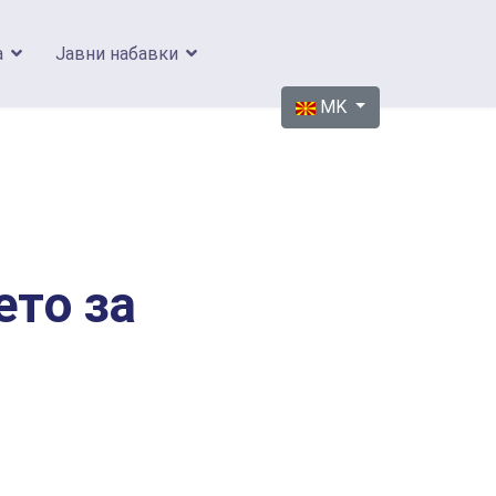
а
Јавни набавки
Изберете го вашиот јазик
MK
ето за