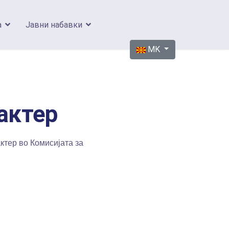
а
Јавни набавки
Изберете го вашиот јазик
MK
актер
тер во Комисијата за