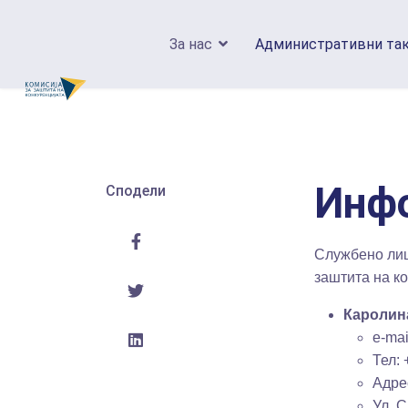
За нас
Административни та
Инфо
Сподели
Службено лиц
заштита на ко
Каролин
e-mai
Тел: 
Адре
Ул. С