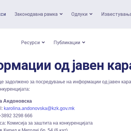
кси
Законодавна рамка
Одлуки
Известувањ
Ресурси
Публикации
рмации од јавен кар
е задолжено за посредување на информации од јавен карак
нкуренцијата:
а Андоновска
l:
karolina.andonovska@kzk.gov.mk
+3892 3298 666
са: Комисија за заштита на конкуренцијата
в.Кирил и Методиј бр. 54 (6 кат)