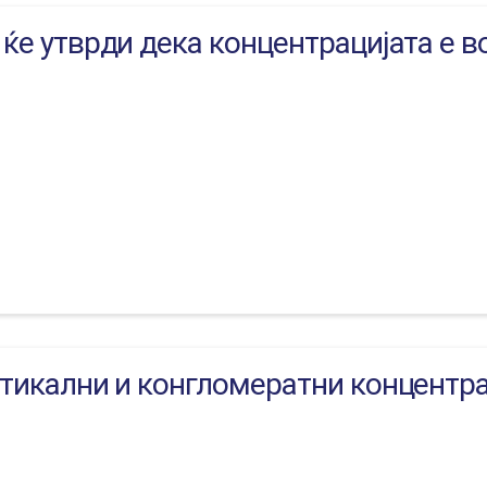
ќе утврди дека концентрацијата е во
ртикални и конгломератни концентр