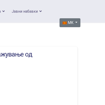
а
Јавни набавки
Изберете го вашиот јазик
MK
кажување од