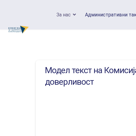
За нас
Административни та
Модел текст на Комисиј
доверливост