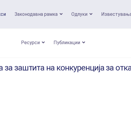
кси
Законодавна рамка
Одлуки
Известувањ
Ресурси
Публикации
а за заштита на конкуренција за от