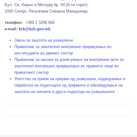
Бул. Св. Кирил и Методиј бр. 54 (6-ти спрат)
1000 Скопје, Република Северна Македонија
телефон:
+389 2 3298 666
e-mail:
kzk@kzk.gov.mk
Закон за заштита на укажувачи
Правилник за заштитено внатрешно пријавување во
институциите во јавниот сектор
Правилник за насоки за донесување на внатрешни акти за
заштитено внатрешно пријавување во правното лице во
приватниот сектор
Упатство за прием на пријави од укажувачи, издвојување и
обработка на податоците од пријавите и обезбедување на
заштита на личните и други податоци на укажувачите