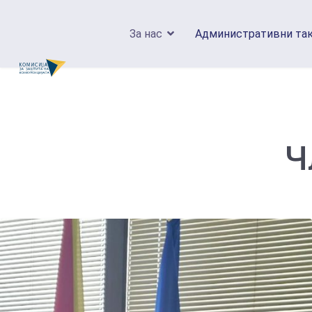
За нас
Административни та
Ч