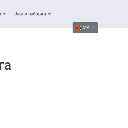
а
Јавни набавки
Изберете го вашиот јазик
MK
та