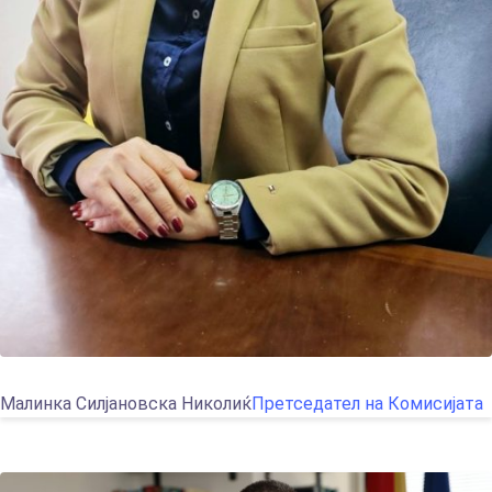
Малинка Силјановска Николиќ
Претседател на Комисијата