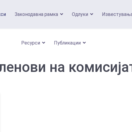
кси
Законодавна рамка
Одлуки
Известувањ
Ресурси
Публикации
ленови на комисија