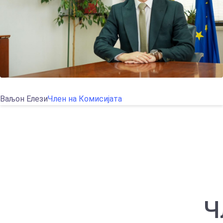
Ваљон Елези
Член на Комисијата
Ч