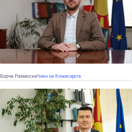
Борче Размоски
Член на Комисијата