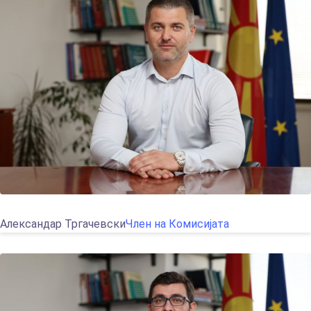
Александар Тргачевски
Член на Комисијата