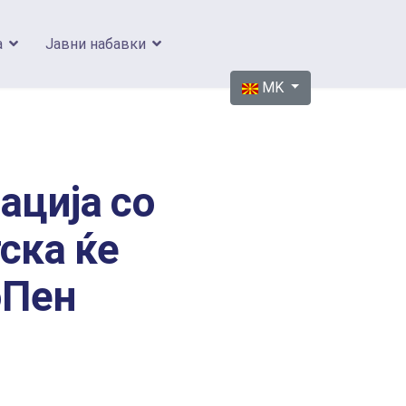
а
Јавни набавки
Изберете го вашиот јазик
MK
ација со
тска ќе
оПен
,