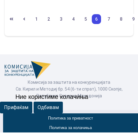
1
2
3
4
5
6
7
8
9
Комисија за заштита на конкуренцијата
Св. Кирил и Методиј бр. 54 (6-ти спрат), 1000 Скопје,
Република Северна Македонија
Ние користиме колачиња
Прифаќам
Одбивам
Политика за приватност
© Комисија за заштита на конкуренцијата 2026
Политика за колачиња
Пребарај