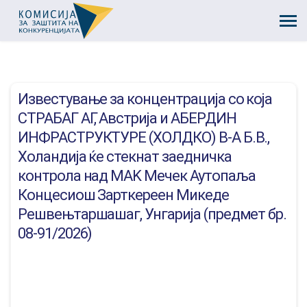
Известување за концентрација со која
СТРАБАГ АГ, Австрија и АБЕРДИН
ИНФРАСТРУКТУРЕ (ХОЛДКО) В-А Б.В.,
Холандија ќе стекнат заедничка
контрола над MAK Мечек Аутопаља
Концесиош Зарткереен Микеде
Решвењтаршашаг, Унгарија (предмет бр.
08-91/2026)