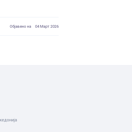
Објавено на
04 Март 2026
акедонија