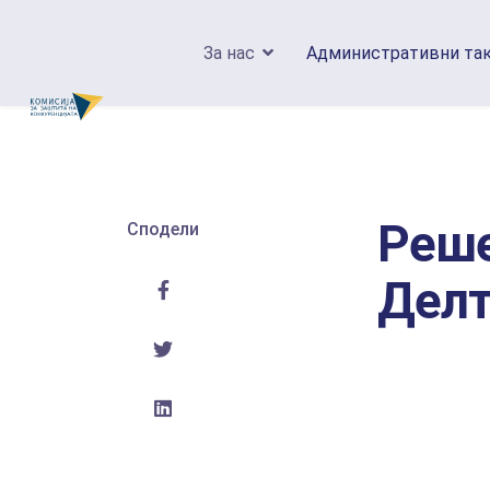
За нас
Административни та
Реше
Сподели
Делт