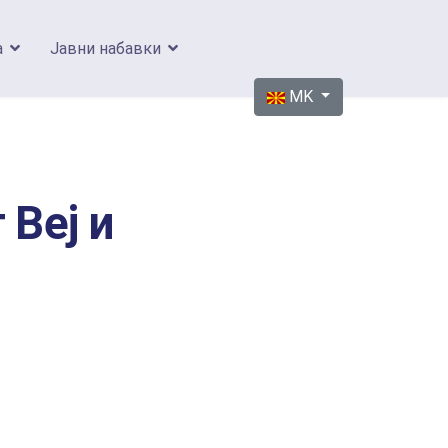
а
Јавни набавки
Изберете го вашиот јазик
MK
Веј и