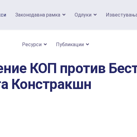
кси
Законодавна рамка
Одлуки
Известувањ
Ресурси
Публикации
ние КОП против Бест 
а Констракшн