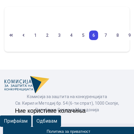
1
2
3
4
5
6
7
8
9
Комисија за заштита на конкуренцијата
Св. Кирил и Методиј бр. 54 (6-ти спрат), 1000 Скопје,
Република Северна Македонија
Ние користиме колачиња
Прифаќам
Одбивам
Политика за приватност
© Комисија за заштита на конкуренцијата 2026