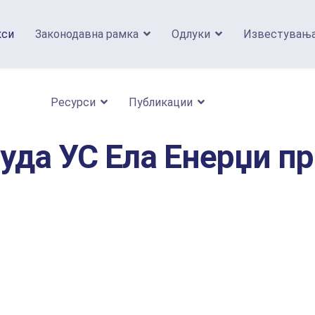
кси
Законодавна рамка
Одлуки
Известувањ
Ресурси
Публикации
уда УС Ела Енерџи п