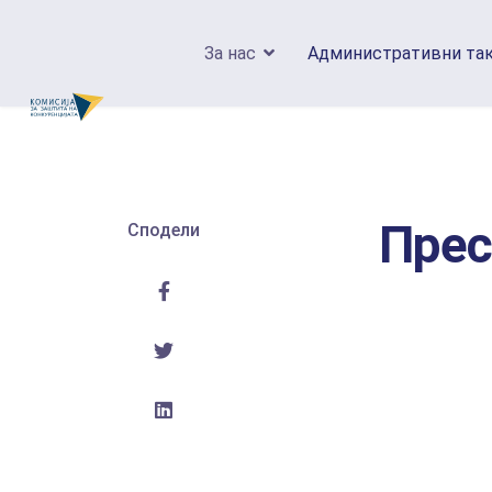
За нас
Административни та
Прес
Сподели