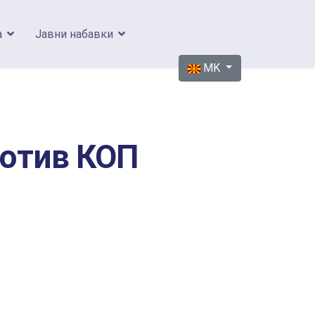
а
Јавни набавки
Изберете го вашиот јазик
MK
ротив КОП