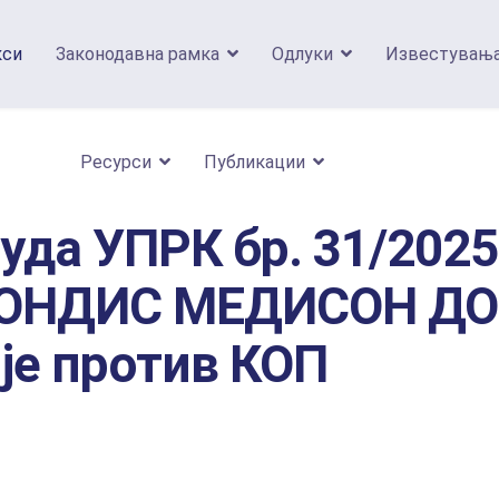
кси
Законодавна рамка
Одлуки
Известувањ
Ресурси
Публикации
уда УПРК бр. 31/2025
ОНДИС МЕДИСОН ДО
је против КОП