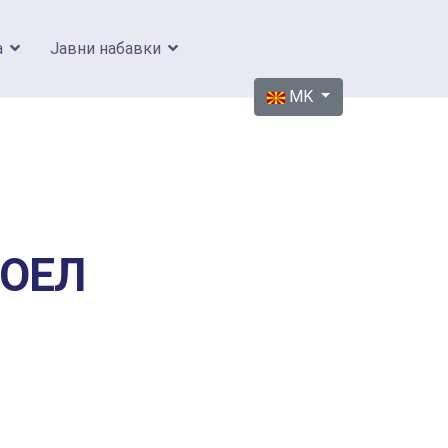
а
Јавни набавки
Изберете го вашиот јазик
MK
ОЕЛ