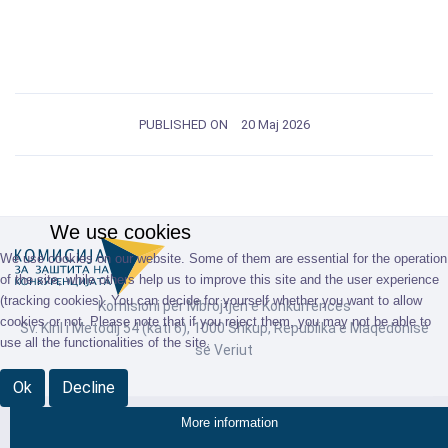
PUBLISHED ON
20 Maj 2026
We use cookies
We use cookies on our website. Some of them are essential for the operation
of the site, while others help us to improve this site and the user experience
(tracking cookies). You can decide for yourself whether you want to allow
Komisioni për Mbrojtjen e Konkurrencës
cookies or not. Please note that if you reject them, you may not be able to
Sv. Kiril i Metodij 54 (kati 6), 1000 Shkup, Republika e Maqedonisë
use all the functionalities of the site.
së Veriut
Ok
Decline
More information
© Комисија за заштита на конкуренцијата 2026