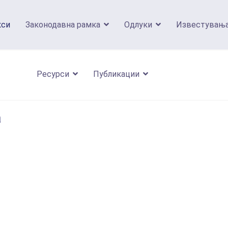
кси
Законодавна рамка
Одлуки
Известувањ
Ресурси
Публикации
а