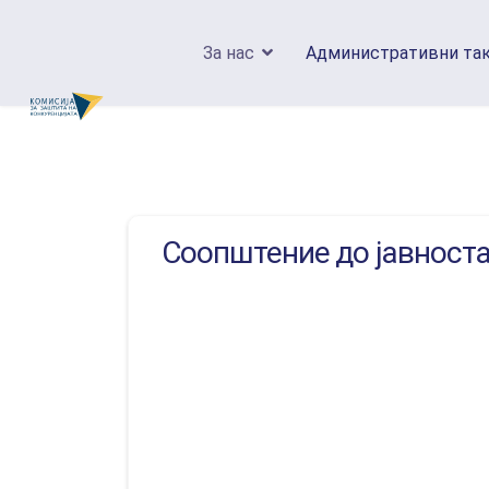
За нас
Административни та
Соопштение до јавност