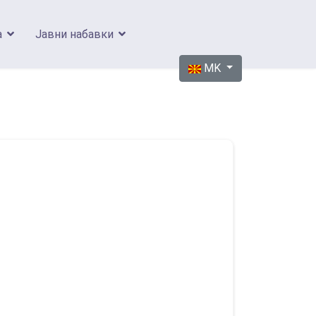
а
Јавни набавки
Изберете го вашиот јазик
MK