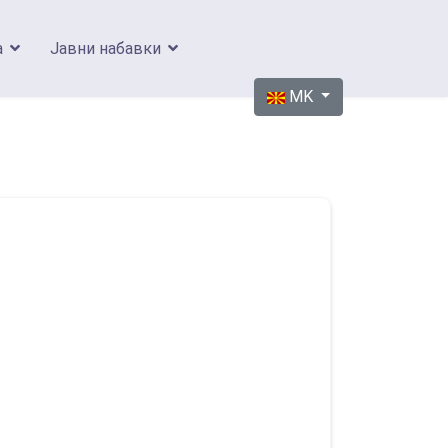
а
Јавни набавки
Изберете го вашиот јазик
MK