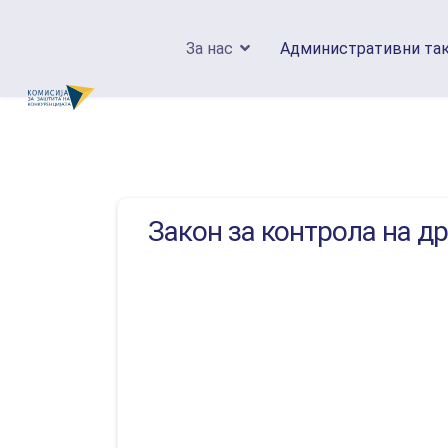
За нас
Административни та
Закон за контрола на д