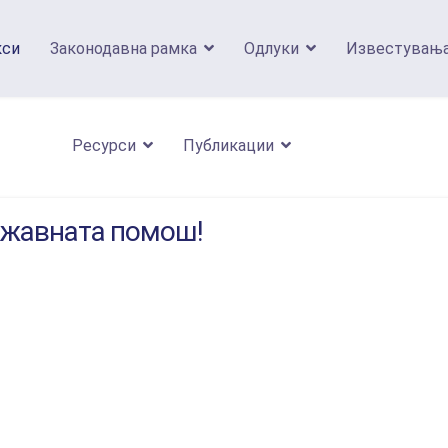
кси
Законодавна рамка
Одлуки
Известувањ
Ресурси
Публикации
ржавната помош!