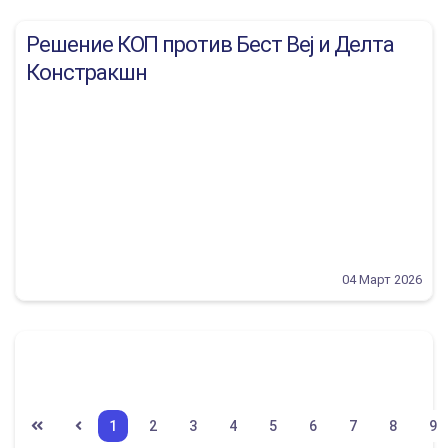
Решение КОП против Бест Веј и Делта
Констракшн
04 Март 2026
1
2
3
4
5
6
7
8
9